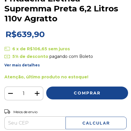
Supremma Preta 6,2 Litros
110v Agratto
R$639,90
6
x de
R$106,65
sem juros
5% de desconto
pagando com Boleto
Ver mais detalhes
Atenção, último produto no estoque!
ALTERAR CEP
Entregas para o CEP:
Meios de envio
CALCULAR