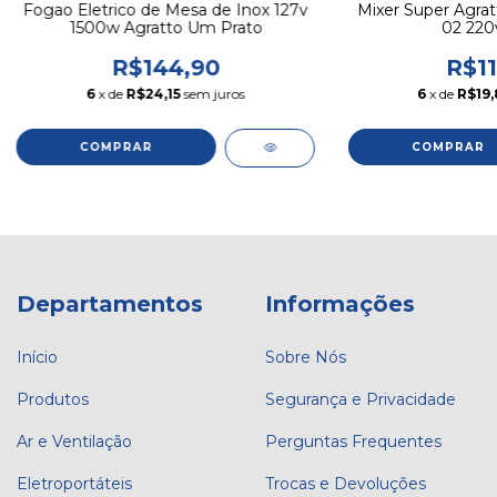
Fogao Eletrico de Mesa de Inox 127v
Mixer Super Agra
1500w Agratto Um Prato
02 220
R$144,90
R$11
6
x de
R$24,15
sem juros
6
x de
R$19,
Departamentos
Informações
Início
Sobre Nós
Produtos
Segurança e Privacidade
Ar e Ventilação
Perguntas Frequentes
Eletroportáteis
Trocas e Devoluções